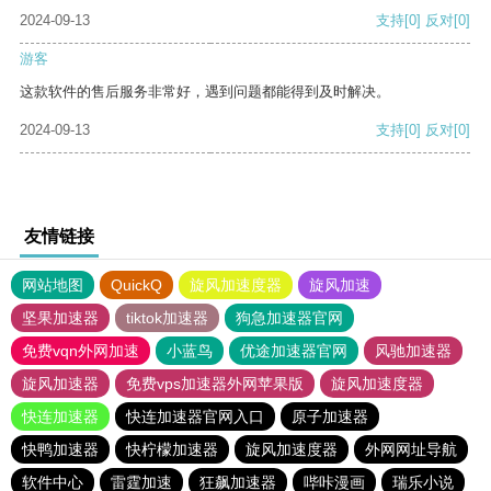
2024-09-13
支持
[0]
反对
[0]
游客
这款软件的售后服务非常好，遇到问题都能得到及时解决。
2024-09-13
支持
[0]
反对
[0]
友情链接
网站地图
QuickQ
旋风加速度器
旋风加速
坚果加速器
tiktok加速器
狗急加速器官网
免费vqn外网加速
小蓝鸟
优途加速器官网
风驰加速器
旋风加速器
免费vps加速器外网苹果版
旋风加速度器
快连加速器
快连加速器官网入口
原子加速器
快鸭加速器
快柠檬加速器
旋风加速度器
外网网址导航
软件中心
雷霆加速
狂飙加速器
哔咔漫画
瑞乐小说